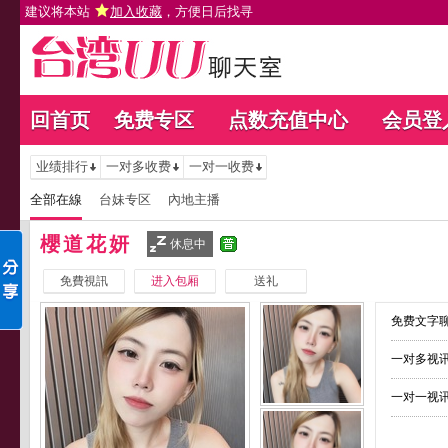
建议将本站
加入收藏
，方便日后找寻
回首页
免费专区
点数充值中心
会员登
业绩排行
一对多收费
一对一收费
全部在線
台妹专区
內地主播
櫻道花妍
休息中
免費視訊
进入包厢
送礼
免费文字聊
一对多视讯
一对一视讯